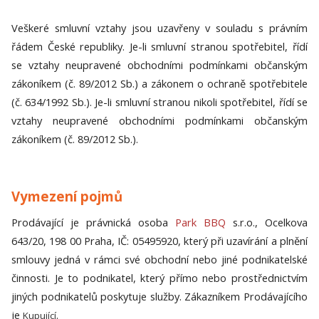
Veškeré smluvní vztahy jsou uzavřeny v souladu s právním
řádem České republiky. Je-li smluvní stranou spotřebitel, řídí
se vztahy neupravené obchodními podmínkami občanským
zákoníkem (č. 89/2012 Sb.) a zákonem o ochraně spotřebitele
(č. 634/1992 Sb.). Je-li smluvní stranou nikoli spotřebitel, řídí se
vztahy neupravené obchodními podmínkami občanským
zákoníkem (č. 89/2012 Sb.).
Vymezení pojmů
Prodávající
je právnická osoba
Park BBQ
s.r.o., Ocelkova
643/20, 198 00 Praha, IČ: 05495920, který při uzavírání a plnění
smlouvy jedná v rámci své obchodní nebo jiné podnikatelské
činnosti. Je to podnikatel, který přímo nebo prostřednictvím
jiných podnikatelů poskytuje služby. Zákazníkem Prodávajícího
je
.
Kupující