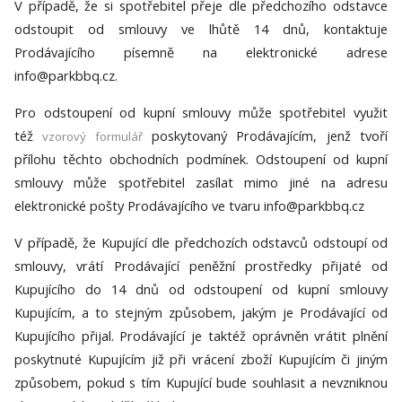
V případě, že si spotřebitel přeje dle předchozího odstavce
odstoupit od smlouvy ve lhůtě 14 dnů, kontaktuje
Prodávajícího písemně na elektronické adrese
info@parkbbq.cz.
Pro odstoupení od kupní smlouvy může spotřebitel využit
též
poskytovaný Prodávajícím, jenž tvoří
vzorový formulář
přílohu těchto obchodních podmínek. Odstoupení od kupní
smlouvy může spotřebitel zasílat mimo jiné na adresu
elektronické pošty Prodávajícího ve tvaru info@parkbbq.cz
V případě, že Kupující dle předchozích odstavců odstoupí od
smlouvy, vrátí Prodávající peněžní prostředky přijaté od
Kupujícího do 14 dnů od odstoupení od kupní smlouvy
Kupujícím, a to stejným způsobem, jakým je Prodávající od
Kupujícího přijal. Prodávající je taktéž oprávněn vrátit plnění
poskytnuté Kupujícím již při vrácení zboží Kupujícím či jiným
způsobem, pokud s tím Kupující bude souhlasit a nevzniknou