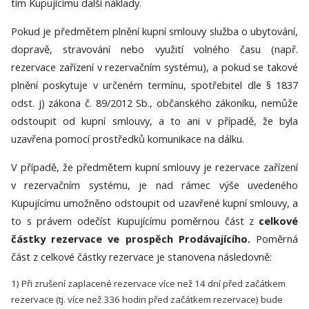
tím Kupujícímu další náklady.
Pokud je předmětem plnění kupní smlouvy služba o ubytování,
dopravě, stravování nebo využití volného času (např.
rezervace zařízení v rezervačním systému), a pokud se takové
plnění poskytuje v určeném termínu, spotřebitel dle § 1837
odst. j) zákona č. 89/2012 Sb., občanského zákoníku, nemůže
odstoupit od kupní smlouvy, a to ani v případě, že byla
uzavřena pomocí prostředků komunikace na dálku.
V případě, že předmětem kupní smlouvy je rezervace zařízení
v rezervačním systému, je nad rámec výše uvedeného
Kupujícímu umožněno odstoupit od uzavřené kupní smlouvy, a
to s právem odečíst Kupujícímu poměrnou část z
celkové
částky rezervace ve prospěch Prodávajícího.
Poměrná
část z celkové částky rezervace je stanovena následovně:
1) Při zrušení zaplacené rezervace více než 14 dní před začátkem
rezervace (tj. více než 336 hodin před začátkem rezervace) bude