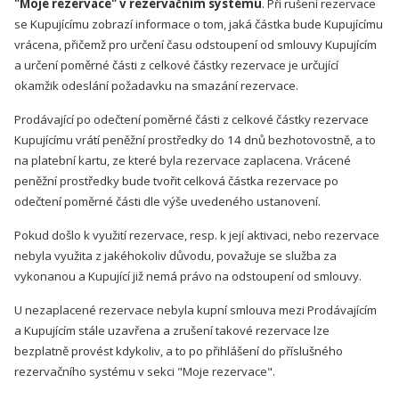
"Moje rezervace" v rezervačním systému
. Při rušení rezervace
se Kupujícímu zobrazí informace o tom, jaká částka bude Kupujícímu
vrácena, přičemž pro určení času odstoupení od smlouvy Kupujícím
a určení poměrné části z celkové částky rezervace je určující
okamžik odeslání požadavku na smazání rezervace.
Prodávající po odečtení poměrné části z celkové částky rezervace
Kupujícímu vrátí peněžní prostředky do 14 dnů bezhotovostně, a to
na platební kartu, ze které byla rezervace zaplacena. Vrácené
peněžní prostředky bude tvořit celková částka rezervace po
odečtení poměrné části dle výše uvedeného ustanovení.
Pokud došlo k využití rezervace, resp. k její aktivaci, nebo rezervace
nebyla využita z jakéhokoliv důvodu, považuje se služba za
vykonanou a Kupující již nemá právo na odstoupení od smlouvy.
U nezaplacené rezervace nebyla kupní smlouva mezi Prodávajícím
a Kupujícím stále uzavřena a zrušení takové rezervace lze
bezplatně provést kdykoliv, a to po přihlášení do příslušného
rezervačního systému v sekci "Moje rezervace".