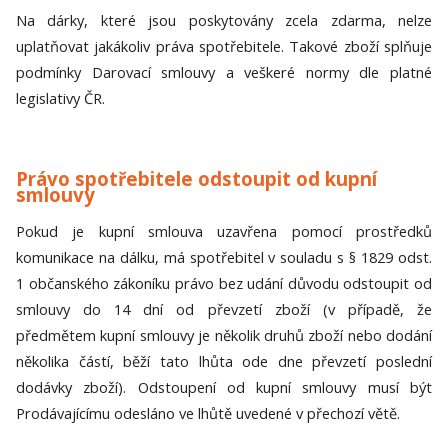
Na dárky, které jsou poskytovány zcela zdarma, nelze
uplatňovat jakákoliv práva spotřebitele. Takové zboží splňuje
podmínky Darovací smlouvy a veškeré normy dle platné
legislativy ČR.
Právo spotřebitele odstoupit od kupní
smlouvy
Pokud je kupní smlouva uzavřena pomocí prostředků
komunikace na dálku, má spotřebitel v souladu s § 1829 odst.
1 občanského zákoníku právo bez udání důvodu odstoupit od
smlouvy do 14 dní od převzetí zboží (v případě, že
předmětem kupní smlouvy je několik druhů zboží nebo dodání
několika částí, běží tato lhůta ode dne převzetí poslední
dodávky zboží). Odstoupení od kupní smlouvy musí být
Prodávajícímu odesláno ve lhůtě uvedené v přechozí větě.